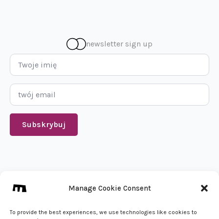
newsletter sign up
Imię
*
Email
*
Subskrybuj
We create from 🇵🇱
Manage Cookie Consent
info@mena.studio
Zadzwoń do nas
To provide the best experiences, we use technologies like cookies to