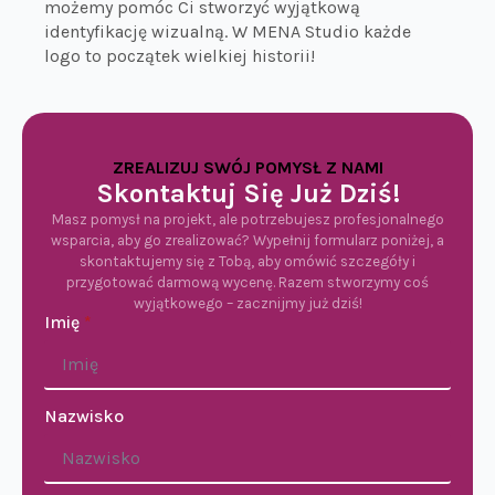
możemy pomóc Ci stworzyć wyjątkową
identyfikację wizualną. W MENA Studio każde
logo to początek wielkiej historii!
ZREALIZUJ SWÓJ POMYSŁ Z NAMI
Skontaktuj Się Już Dziś!
Masz pomysł na projekt, ale potrzebujesz profesjonalnego
wsparcia, aby go zrealizować? Wypełnij formularz poniżej, a
skontaktujemy się z Tobą, aby omówić szczegóły i
przygotować darmową wycenę. Razem stworzymy coś
wyjątkowego – zacznijmy już dziś!
Imię
*
Nazwisko