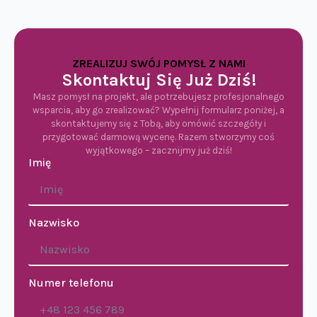
ZREALIZUJ SWÓJ POMYSŁ Z NAMI
Skontaktuj Się Już Dziś!
Masz pomysł na projekt, ale potrzebujesz profesjonalnego
wsparcia, aby go zrealizować? Wypełnij formularz poniżej, a
skontaktujemy się z Tobą, aby omówić szczegóły i
przygotować darmową wycenę. Razem stworzymy coś
wyjątkowego – zacznijmy już dziś!
Imię
*
Nazwisko
Numer telefonu