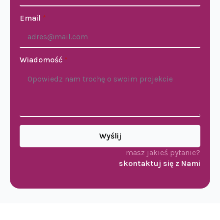
Email
*
Wiadomość
*
Wyślij
masz jakieś pytanie?
skontaktuj się z Nami