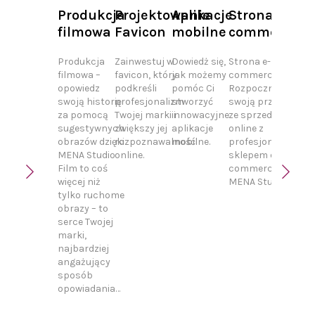
Produkcja
Projektowanie
Aplikacje
Strona e-
Proj
filmowa
Favicon
mobilne
commerce
bros
Produkcja
Zainwestuj w
Dowiedż się,
Strona e-
Proje
filmowa –
favicon, który
jak możemy
commerce.
broszu
opowiedz
podkreśli
pomóc Ci
Rozpocznij
Profe
swoją historię
profesjonalizm
stworzyć
swoją przygodę
materi
za pomocą
Twojej marki i
innowacyjne
ze sprzedażą
promo
sugestywnych
zwiększy jej
aplikacje
online z
MENA 
obrazów dzięki
rozpoznawalność
mobilne.
profesjonalnym
Broszu
MENA Studio
online.
sklepem e-
nie ty
Film to coś
commerce od
narzęd
więcej niż
MENA Studio.
inform
tylko ruchome
ale ta
obrazy – to
skute
serce Twojej
sposó
marki,
przyci
najbardziej
uwagi 
angażujący
budow
sposób
wizer
opowiadania…
Twojej
W ME