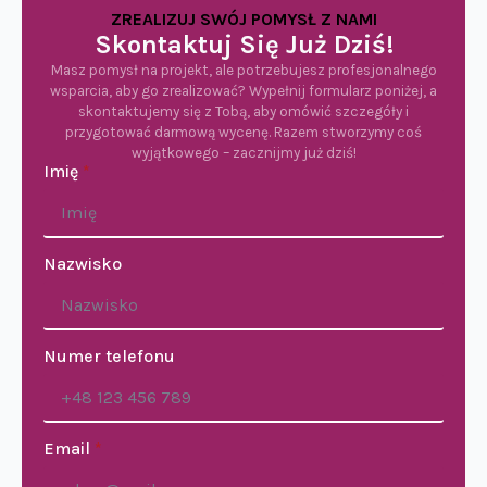
ZREALIZUJ SWÓJ POMYSŁ Z NAMI
Skontaktuj Się Już Dziś!
Masz pomysł na projekt, ale potrzebujesz profesjonalnego
wsparcia, aby go zrealizować? Wypełnij formularz poniżej, a
skontaktujemy się z Tobą, aby omówić szczegóły i
przygotować darmową wycenę. Razem stworzymy coś
wyjątkowego – zacznijmy już dziś!
Imię
*
Nazwisko
Numer telefonu
Email
*