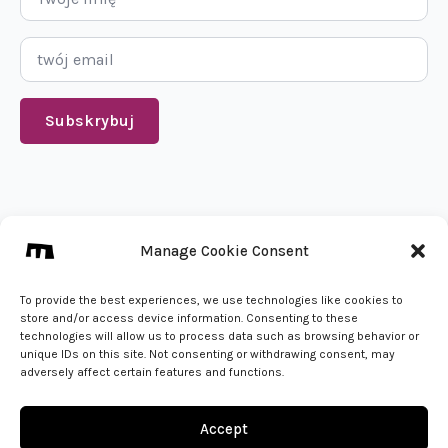
Email
*
Subskrybuj
We create from 🇵🇱
Manage Cookie Consent
info@mena.studio
Zadzwoń do nas
To provide the best experiences, we use technologies like cookies to
store and/or access device information. Consenting to these
technologies will allow us to process data such as browsing behavior or
unique IDs on this site. Not consenting or withdrawing consent, may
adversely affect certain features and functions.
regulamin
polityka prywatności
back to top
Accept